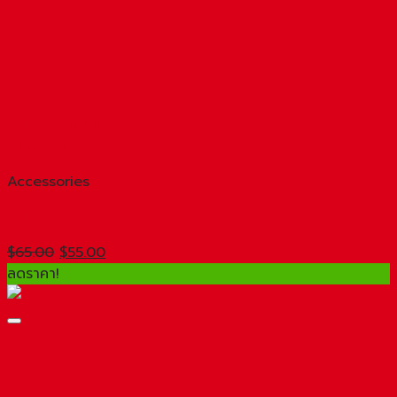
Add to wishlist
Quick View
Accessories
Belt
Original
Current
$
65.00
$
55.00
price
price
ลดราคา!
was:
is:
$65.00.
$55.00.