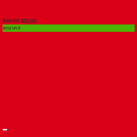
Beanie
Original
Current
$
20.00
$
18.00
price
price
ลดราคา!
was:
is:
$20.00.
$18.00.